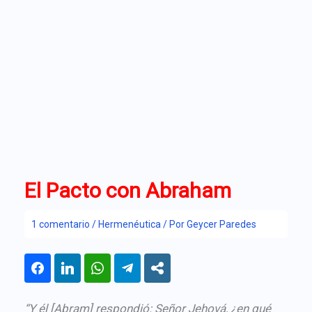
El Pacto con Abraham
1 comentario
/
Hermenéutica
/ Por
Geycer Paredes
“Y él [Abram] respondió: Señor Jehová, ¿en qué