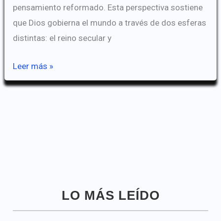
pensamiento reformado. Esta perspectiva sostiene
que Dios gobierna el mundo a través de dos esferas
distintas: el reino secular y
La
Leer más »
doctrina
de
los
Dos
Reinos
LO MÁS LEÍDO