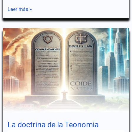
El
Leer más »
Movimiento
de
los
Siete
Montes
La doctrina de la Teonomía