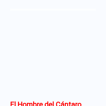
Ir
al
contenido
El Hombre del Cántaro