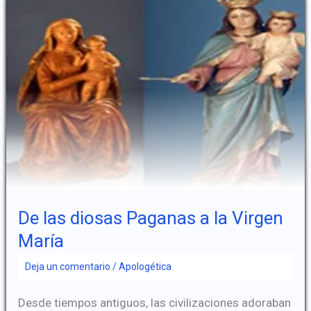
de
la
eutanasia
De las diosas Paganas a la Virgen
María
Deja un comentario
/
Apologética
Desde tiempos antiguos, las civilizaciones adoraban