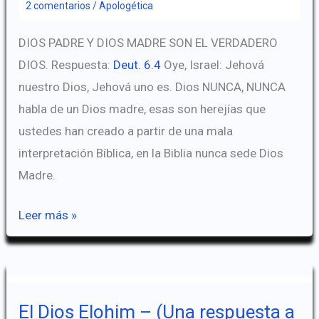
2 comentarios
/
Apologética
de
Dios
DIOS PADRE Y DIOS MADRE SON EL VERDADERO
DIOS. Respuesta:
Deut. 6.4
Oye, Israel: Jehová
nuestro Dios, Jehová uno es. Dios NUNCA, NUNCA
habla de un Dios madre, esas son herejías que
ustedes han creado a partir de una mala
interpretación Bíblica, en la Biblia nunca sede Dios
Madre.
Respuestas
Leer más »
a
Objeciones
de
la
El Dios Elohim – (Una respuesta a