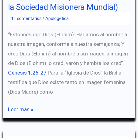
Iglesia
la Sociedad Misionera Mundial)
de
11 comentarios
/
Apologética
Dios
“Entonces dijo Dios (Elohim): Hagamos al hombre a
nuestra imagen, conforme a nuestra semejanza; Y
creó Dios (Elohim) al hombre a su imagen, a imagen
de Dios (Elohim) lo creó; varón y hembra los creó”.
Génesis 1:26-27
Para la “Iglesia de Dios” la Biblia
testifica que Dios existe tanto en imagen femenina
(Dios Madre) como
El
Leer más »
Dios
Elohim
–