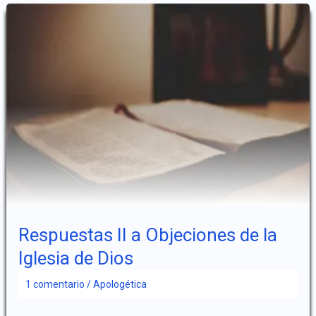
–
La
Madre
Celestial
–
La
Nueva
Jerusalén
Respuestas II a Objeciones de la
Iglesia de Dios
1 comentario
/
Apologética