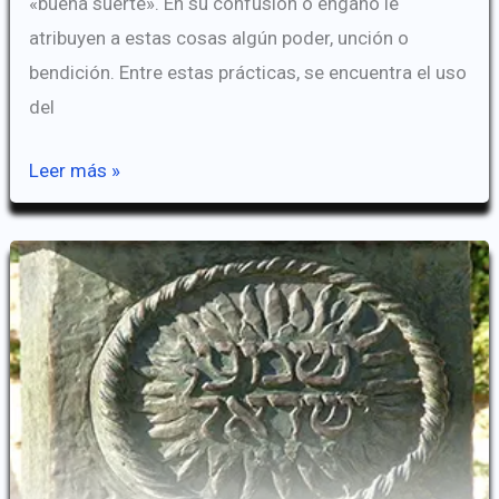
«buena suerte». En su confusión o engaño le
atribuyen a estas cosas algún poder, unción o
bendición. Entre estas prácticas, se encuentra el uso
del
El
Leer más »
shofar
y
sus
usos
según
la
Biblia.