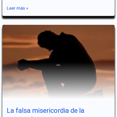
El
Leer más »
aborto
y
la
ética
del
descarte
La falsa misericordia de la