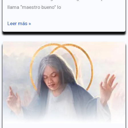
llama “maestro bueno” lo
Es
Leer más »
Jesús
bueno?