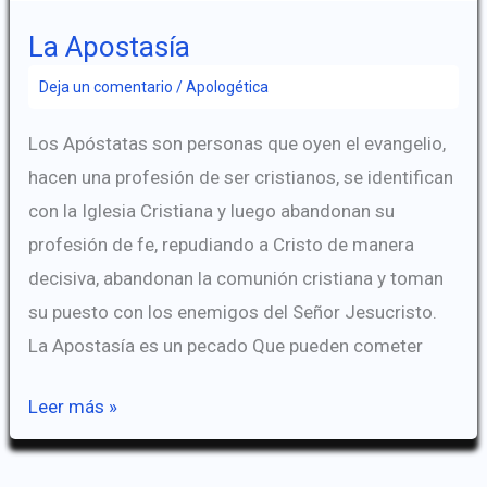
(Una
La Apostasía
respuesta
Deja un comentario
/
Apologética
a
la
Los Apóstatas son personas que oyen el evangelio,
Sociedad
hacen una profesión de ser cristianos, se identifican
Misionera
con la Iglesia Cristiana y luego abandonan su
Mundial)
profesión de fe, repudiando a Cristo de manera
decisiva, abandonan la comunión cristiana y toman
su puesto con los enemigos del Señor Jesucristo.
La Apostasía es un pecado Que pueden cometer
La
Leer más »
Apostasía