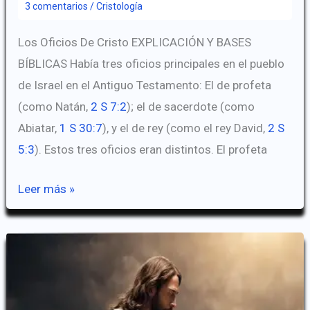
3 comentarios
/
Cristología
Los Oficios De Cristo EXPLICACIÓN Y BASES
BÍBLICAS Había tres oficios principales en el pueblo
de Israel en el Antiguo Testamento: El de profeta
(como Natán,
2 S 7:2
); el de sacerdote (como
Abiatar,
1 S 30:7
), y el de rey (como el rey David,
2 S
5:3
). Estos tres oficios eran distintos. El profeta
Cristo
Leer más »
Como
Profeta
(Los
Oficios
de