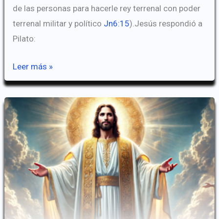
de las personas para hacerle rey terrenal con poder
terrenal militar y político
Jn6:15
).Jesús respondió a
Pilato:
Cristo
Leer más »
Como
Rey
(Los
Oficios
De
Cristo)