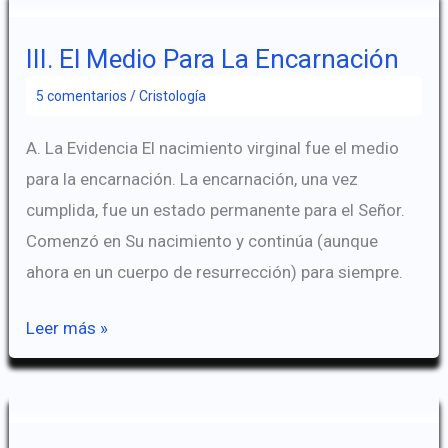
De
La
III. El Medio Para La Encarnación
Encarnación
5 comentarios
/
Cristología
A. La Evidencia El nacimiento virginal fue el medio
para la encarnación. La encarnación, una vez
cumplida, fue un estado permanente para el Señor.
Comenzó en Su nacimiento y continúa (aunque
ahora en un cuerpo de resurrección) para siempre.
III.
Leer más »
El
Medio
Para