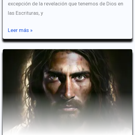
excepción de la revelación que tenemos de Dios en
las Escrituras, y
La
Leer más »
Unión
Hipostática
de
Cristo