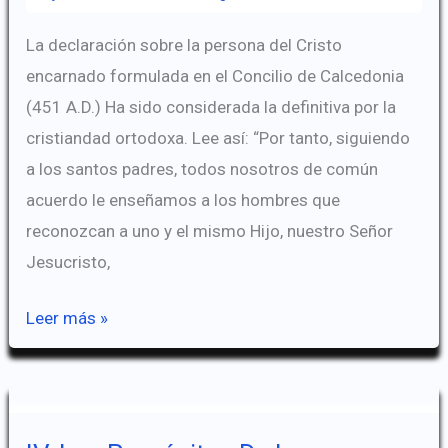
La declaración sobre la persona del Cristo
encarnado formulada en el Concilio de Calcedonia
(451 A.D.) Ha sido considerada la definitiva por la
cristiandad ortodoxa. Lee así: “Por tanto, siguiendo
a los santos padres, todos nosotros de común
acuerdo le enseñamos a los hombres que
reconozcan a uno y el mismo Hijo, nuestro Señor
Jesucristo,
La
Leer más »
Persona
Del
Cristo
Encarnado