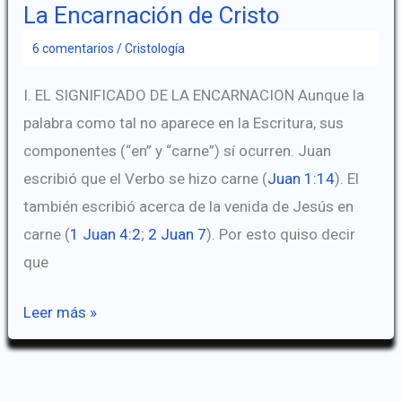
La
La Encarnación de Cristo
Encarnación
6 comentarios
/
Cristología
I. EL SIGNIFICADO DE LA ENCARNACION Aunque la
palabra como tal no aparece en la Escritura, sus
componentes (“en” y “carne”) sí ocurren. Juan
escribió que el Verbo se hizo carne (
Juan 1:14
). El
también escribió acerca de la venida de Jesús en
carne (
1 Juan 4:2
;
2 Juan 7
). Por esto quiso decir
que
La
Leer más »
Encarnación
de
Cristo