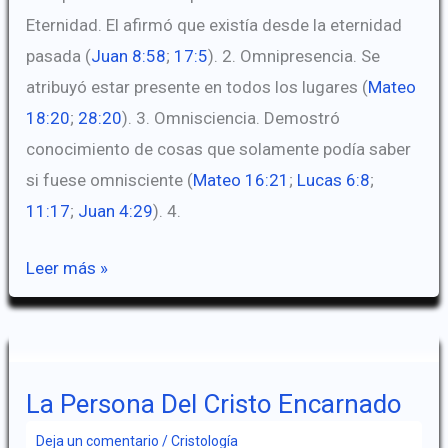
Eternidad. El afirmó que existía desde la eternidad
pasada (
Juan 8:58
;
17:5
). 2. Omnipresencia. Se
atribuyó estar presente en todos los lugares (
Mateo
18:20
;
28:20
). 3. Omnisciencia. Demostró
conocimiento de cosas que solamente podía saber
si fuese omnisciente (
Mateo 16:21
;
Lucas 6:8
;
11:17
;
Juan 4:29
). 4.
La
Leer más »
Completa
Deidad
Del
Cristo
La Persona Del Cristo Encarnado
Encarnado
Deja un comentario
/
Cristología