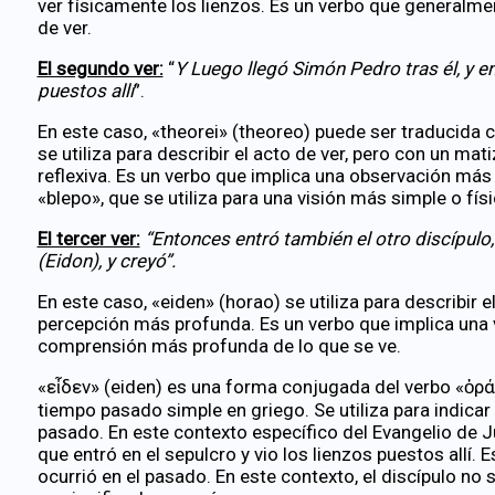
ver físicamente los lienzos. Es un verbo que generalmen
de ver.
El segundo ver:
“
Y Luego llegó Simón Pedro tras él, y en
puestos allí
”.
En este caso, «theorei» (theoreo) puede ser traducida 
se utiliza para describir el acto de ver, pero con un m
reflexiva. Es un verbo que implica una observación má
«blepo», que se utiliza para una visión más simple o físi
El tercer ver:
“Entonces entró también el otro discípulo,
(Eidon), y creyó”.
En este caso, «eiden» (horao) se utiliza para describir 
percepción más profunda. Es un verbo que implica una 
comprensión más profunda de lo que se ve.
«εἶδεν» (eiden) es una forma conjugada del verbo «ὁράω
tiempo pasado simple en griego. Se utiliza para indicar
pasado. En este contexto específico del Evangelio de Ju
que entró en el sepulcro y vio los lienzos puestos allí.
ocurrió en el pasado. En este contexto, el discípulo no