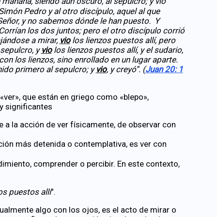
 mañana, siendo aún oscuro, al sepulcro; y vio
 Simón Pedro y al otro discípulo, aquel al que
l Señor, y no sabemos dónde le han puesto. Y
 Corrían los dos juntos; pero el otro discípulo corrió
ajándose a mirar,
vio
los lienzos puestos allí, pero
 sepulcro, y
vio
los lienzos puestos allí, y el sudario,
n los lienzos, sino enrollado en un lugar aparte.
nido primero al sepulcro; y
vio
, y creyó”. (
Juan 20: 1
 «ver», que están en griego como «blepo»,
y significantes
e a la acción de ver físicamente, de observar con
ción más detenida o contemplativa, es ver con
ndimiento, comprender o percibir. En este contexto,
os puestos allí
”.
isualmente algo con los ojos, es el acto de mirar o