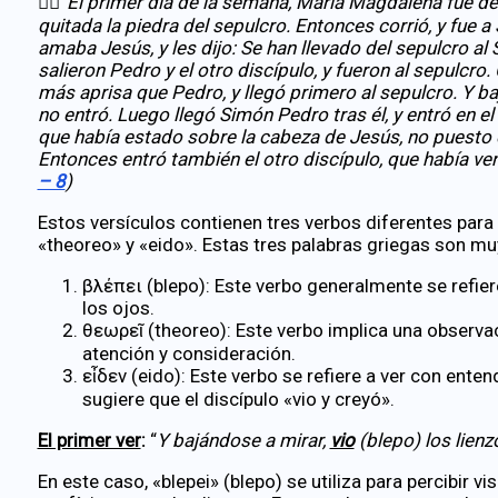
✍🏻
“El primer día de la semana, María Magdalena fue de
quitada la piedra del sepulcro. Entonces corrió, y fue a
amaba Jesús, y les dijo: Se han llevado del sepulcro a
salieron Pedro y el otro discípulo, y fueron al sepulcro.
más aprisa que Pedro, y llegó primero al sepulcro. Y b
no entró. Luego llegó Simón Pedro tras él, y entró en el
que había estado sobre la cabeza de Jesús, no puesto co
Entonces entró también el otro discípulo, que había ve
– 8
)
Estos versículos contienen tres verbos diferentes para
«theoreo» y «eido». Estas tres palabras griegas son mu
βλέπει (blepo): Este verbo generalmente se refier
los ojos.
θεωρεῖ (theoreo): Este verbo implica una observa
atención y consideración.
εἶδεν (eido): Este verbo se refiere a ver con ente
sugiere que el discípulo «vio y creyó».
El primer ver
:
“
Y bajándose a mirar,
vio
(blepo) los lienz
En este caso, «blepei» (blepo) se utiliza para percibir v