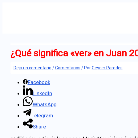
Ir
al
contenido
¿Qué significa «ver» en Juan 2
Deja un comentario
/
Comentarios
/ Por
Geycer Paredes
Facebook
LinkedIn
WhatsApp
Telegram
Share