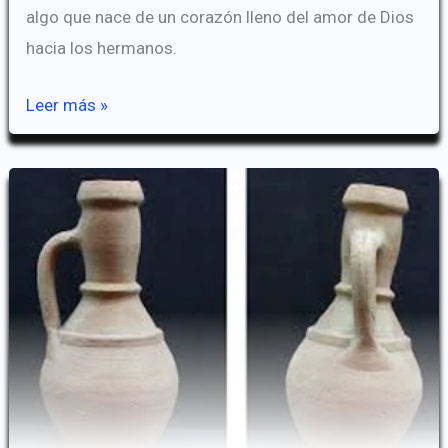
algo que nace de un corazón lleno del amor de Dios
hacia los hermanos.
El
Leer más »
Ósculo
Santo