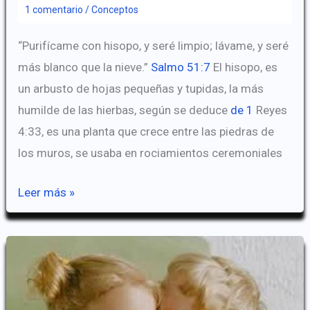
1 comentario
/
Conceptos
“Purifícame con hisopo, y seré limpio; lávame, y seré
más blanco que la nieve.”
Salmo 51:7
El hisopo, es
un arbusto de hojas pequeñas y tupidas, la más
humilde de las hierbas, según se deduce
de 1
Reyes
4:33, es una planta que crece entre las piedras de
los muros, se usaba en rociamientos ceremoniales
El
Leer más »
Hisopo