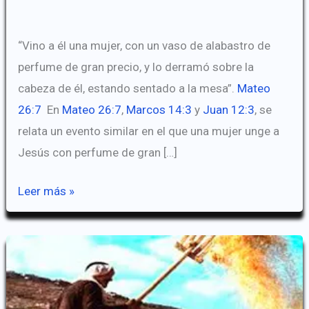
“Vino a él una mujer, con un vaso de alabastro de
perfume de gran precio, y lo derramó sobre la
cabeza de él, estando sentado a la mesa”.
Mateo
26:7
En
Mateo 26:7
,
Marcos 14:3
y
Juan 12:3
, se
relata un evento similar en el que una mujer unge a
Jesús con perfume de gran […]
¿Qué
Leer más »
era
un
vaso
de
alabastro?