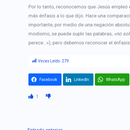
Por lo tanto, reconocemos que Jesús empleó el
más énfasis a lo que dijo. Hace una comparaci
importante, por medio de una negación absolu
modismo, se puede su­plir las palabras,
«no so
perece…»), pero debemos reconocer el énfasis 
Veces Leído:
279
Facebook
LinkedIn
WhatsApp
1
←
Entrada anterior