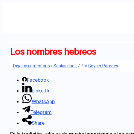
Ir
al
contenido
Los nombres hebreos
Deja un comentario
/
Sabías que...
/ Por
Geycer Paredes
Facebook
LinkedIn
WhatsApp
Telegram
Share
En la tradición judía se da mucha importancia a los n