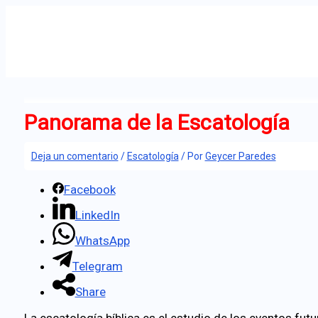
Ir
al
contenido
Panorama de la Escatología
Deja un comentario
/
Escatología
/ Por
Geycer Paredes
Facebook
LinkedIn
WhatsApp
Telegram
Share
La escatología bíblica es el estudio de los eventos futu