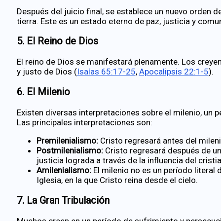
Después del juicio final, se establece un nuevo orden 
tierra. Este es un estado eterno de paz, justicia y comu
5.
El Reino de Dios
El reino de Dios se manifestará plenamente. Los creyen
y justo de Dios (
Isaías 65:17-25
,
Apocalipsis 22:1-5
).
6.
El Milenio
Existen diversas interpretaciones sobre el milenio, un
Las principales interpretaciones son:
Premilenialismo:
Cristo regresará antes del milenio
Postmilenialismo:
Cristo regresará después de un 
justicia lograda a través de la influencia del crist
Amilenialismo:
El milenio no es un período literal 
Iglesia, en la que Cristo reina desde el cielo.
7.
La Gran Tribulación
Muchos creen en un período de sufrimiento y persecuc