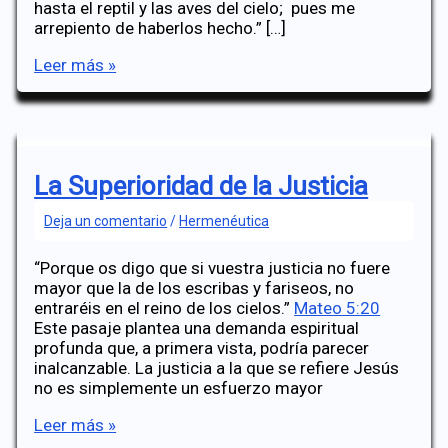
hasta el reptil y las aves del cielo; pues me
arrepiento de haberlos hecho.” […]
¿Dios
Leer más »
se
arrepintió?
La Superioridad de la Justicia
Deja un comentario
/
Hermenéutica
“Porque os digo que si vuestra justicia no fuere
mayor que la de los escribas y fariseos, no
entraréis en el reino de los cielos.”
Mateo 5:20
Este pasaje plantea una demanda espiritual
profunda que, a primera vista, podría parecer
inalcanzable. La justicia a la que se refiere Jesús
no es simplemente un esfuerzo mayor
La
Leer más »
Superioridad