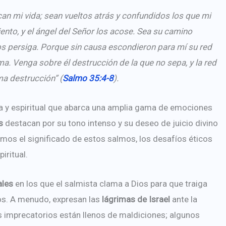
n mi vida; sean vueltos atrás y confundidos los que mi
ento, y el ángel del Señor los acose. Sea su camino
los persiga. Porque sin causa escondieron para mí su red
a. Venga sobre él destrucción de la que no sepa, y la red
ma destrucción” (
Salmo 35:4-8
).
a y espiritual que abarca una amplia gama de emociones
s
destacan por su tono intenso y su deseo de juicio divino
emos el significado de estos salmos, los desafíos éticos
iritual.
les
en los que el salmista clama a Dios para que traiga
tos. A menudo, expresan las
lágrimas de Israel
ante la
os imprecatorios están llenos de maldiciones; algunos