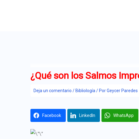
Ir
al
contenido
¿Qué son los Salmos Impr
Deja un comentario
/
Bibliología
/ Por
Geycer Paredes
Facebook
LinkedIn
WhatsApp