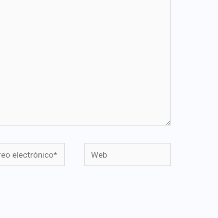
o
Web
rónico*