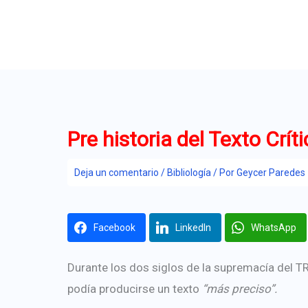
Ir
al
contenido
Pre historia del Texto Crít
Deja un comentario
/
Bibliología
/ Por
Geycer Paredes
Facebook
LinkedIn
WhatsApp
Durante los dos siglos de la supremacía del T
podía producirse un texto
“más preciso”.