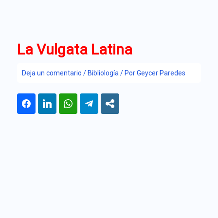
Ir
al
contenido
La Vulgata Latina
Deja un comentario
/
Bibliología
/ Por
Geycer Paredes