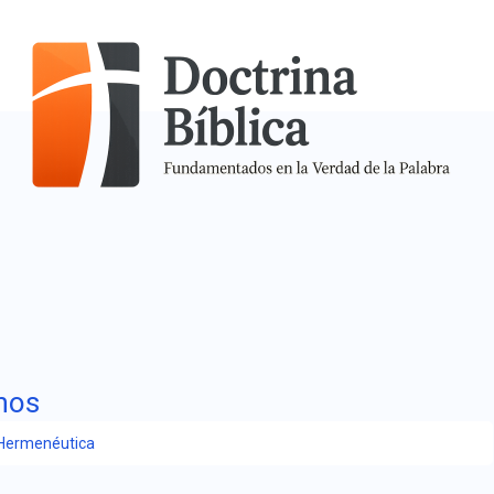
nos
Hermenéutica