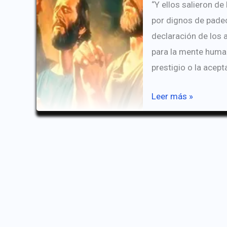
“Y ellos salieron de
por dignos de pade
declaración de los 
para la mente human
prestigio o la acept
Dignos
Leer más »
Indignos