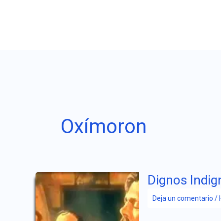
Ir
al
contenido
Oxímoron
Dignos Indig
Deja un comentario
/