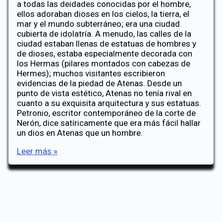
a todas las deidades conocidas por el hombre,
ellos adoraban dioses en los cielos, la tierra, el
mar y el mundo subterráneo; era una ciudad
cubierta de idolatría. A menudo, las calles de la
ciudad estaban llenas de estatuas de hombres y
de dioses, estaba especialmente decorada con
los Hermas (pilares montados con cabezas de
Hermes); muchos visitantes escribieron
evidencias de la piedad de Atenas. Desde un
punto de vista estético, Atenas no tenía rival en
cuanto a su exquisita arquitectura y sus estatuas.
Petronio, escritor contemporáneo de la corte de
Nerón, dice satíricamente que era más fácil hallar
un dios en Atenas que un hombre.
El
Leer más »
Discurso
en
la
Colina
de
Marte