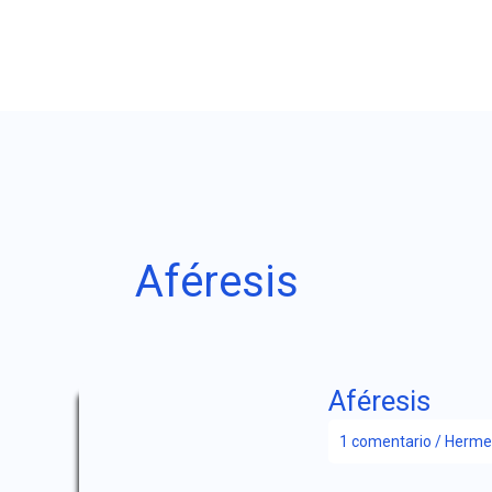
Ir
al
contenido
Aféresis
Aféresis
1 comentario
/
Herme