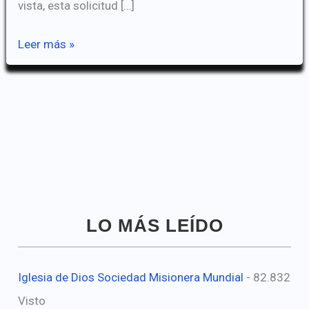
vista, esta solicitud […]
Dejen
Leer más »
que
los
muertos
entierren
a
sus
muertos
LO MÁS LEÍDO
Iglesia de Dios Sociedad Misionera Mundial
- 82.832
Visto